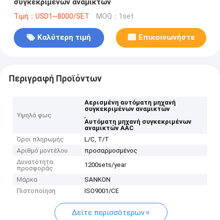
συγκεκριμένων αναμικτών
Τιμή：USD1~8000/SET
MOQ：1set
Καλύτερη τιμή
Επικοινωνήστε
Περιγραφή Προϊόντων
Αερισμένη αυτόματη μηχανή
συγκεκριμένων αναμικτών
Υψηλό φως
,
Αυτόματη μηχανή συγκεκριμένων
αναμικτών AAC
Όροι πληρωμής
L/C, T/T
Αριθμό μοντέλου
προσαρμοσμένος
Δυνατότητα
1200sets/year
προσφοράς
Μάρκα
SANKON
Πιστοποίηση
ISO9001/CE
Δείτε περισσότερων