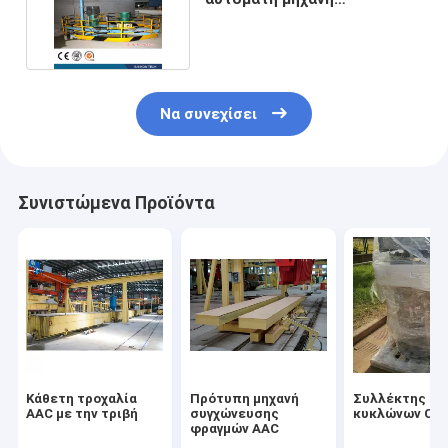
συγκεκριμένων αναμικτών
Να συνεχίσει
Συνιστώμενα Προϊόντα
Κάθετη τροχαλία
Πρότυπη μηχανή
Συλλέκτης σκ
AAC με την τριβή
συγχώνευσης
κυκλώνων CE
φραγμών AAC