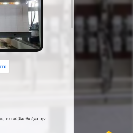
button
στε
, το τούβλο θα έχει την