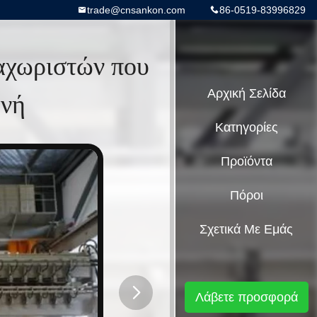
trade@cnsankon.com
86-0519-83996829
αχωριστών που
ανή
Αρχική Σελίδα
Κατηγορίες
Προϊόντα
Πόροι
Σχετικά Με Εμάς
Λάβετε προσφορά