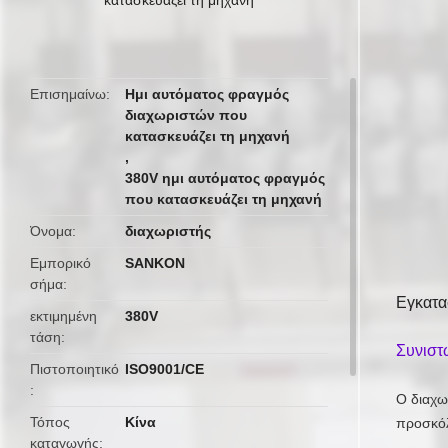
butto
Επισημαίνω
Ημι αυτόματος φραγμός
διαχωριστών που
κατασκευάζει τη μηχανή
,
380V ημι αυτόματος φραγμός
που κατασκευάζει τη μηχανή
Όνομα
διαχωριστής
Εμπορικό
SANKON
σήμα
Εγκατα
εκτιμημένη
380V
τάση
Συνιστ
Πιστοποιητικό
ISO9001/CE
Ο διαχω
Τόπος
Κίνα
προσκόλ
καταγωγής