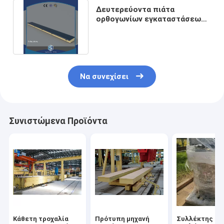
Δευτερεύοντα πιάτα
ορθογωνίων εγκαταστάσεων
έγκρισης W600mm AAC του
ISO
Να συνεχίσει
Συνιστώμενα Προϊόντα
Κάθετη τροχαλία
Πρότυπη μηχανή
Συλλέκτης σκ