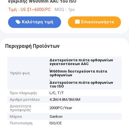
έγκρισης W600mm AAC του ISO
Τιμή：US $1~6000/PC
MOQ：1pc
Καλύτερη τιμή
Επικοινωνήστε
Περιγραφή Προϊόντων
Δευτερεύοντα πιάτα ορθογωνίων
εγκαταστάσεων AAC
,
W600mm δευτερεύοντα πιάτα
Υψηλό φως
ορθογωνίων
,
Δευτερεύοντα πιάτα ορθογωνίων
του ISO
Όροι πληρωμής
L/C, T/T
Αριθμό μοντέλου
4.2M/4.8M/5M/6M
Δυνατότητα
2000PC/Year
προσφοράς
Μάρκα
Sankon
Πιστοποίηση
ISO/CE