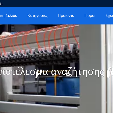
d.
κή Σελίδα
Κατηγορίες
Προϊόντα
Πόροι
ποτέλεσμα αναζήτησης (