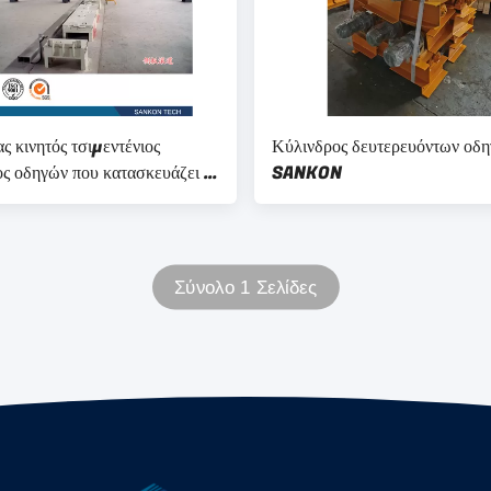
 κινητός τσιμεντένιος
Κύλινδρος δευτερευόντων οδ
ος οδηγών που κατασκευάζει το
SANKON
 μηχανή-υψηλός-τεχνολογία
δίσει την τέμνουσα μηχανή-
νη μηχανή
Σύνολο 1 Σελίδες