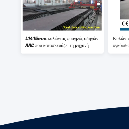
L1415mm κυλώντας φραγμός οδηγών
Κυλώντας
AAC που κατασκευάζει τη μηχανή
ογκόλιθ
μάρμαρο
να εμπο
μαρμάρι