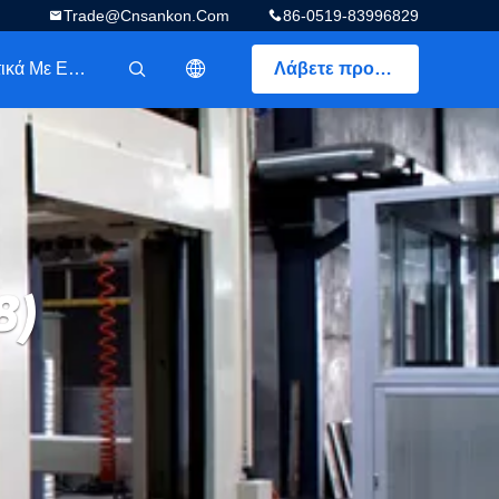
Trade@cnsankon.com
86-0519-83996829
Σχετικά Με Εμάς
Λάβετε προσφορά
描述
8)