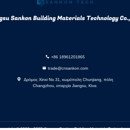
gsu Sankon Building Materials Technology Co.,
+86 18961201865
trade@cnsankon.com
Δρόμος Xinxi No.31, κωμόπολη Chunjiang, πόλη
Changzhou, επαρχία Jiangsu, Κίνα.
pyright © 2020 - 2025 Jiangsu Sankon Building Materials Technology C