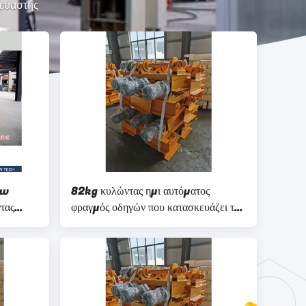
κευαστής
Kw
82kg κυλώντας ημι αυτόματος
τας
φραγμός οδηγών που κατασκευάζει τη
ύβλου
μηχανή