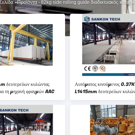
Σελίδα
-
Προϊόντα
-
82kg side rolling guide διαδικτυακός κατασ
 δευτερεύων κυλώντας
Αυτόματος κινούμενος 0.37
για τη μηχανή φραγμών AAC
L1415mm δευτερεύων κυλών
οδηγός μηχανών σχήματος το