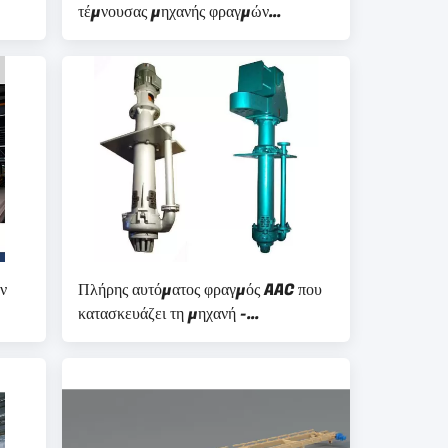
τέμνουσας μηχανής φραγμών
καροτσακιών AAC
ν
Πλήρης αυτόματος φραγμός AAC που
κατασκευάζει τη μηχανή -
Cantilever τύπος ενιαίο στάδιο
κάθετη αντλία πηλού