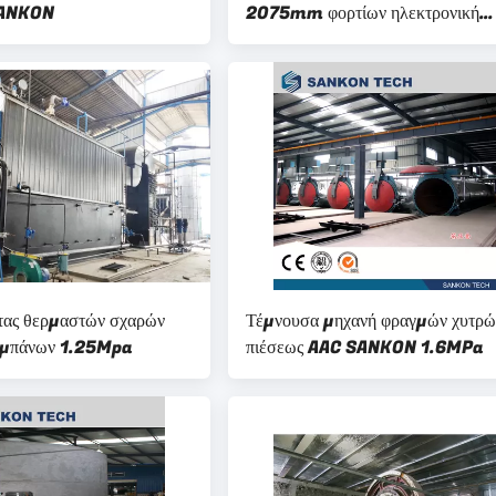
SANKON
2075mm φορτίων ηλεκτρονική
κλίμακα σκονών
τας θερμαστών σχαρών
Τέμνουσα μηχανή φραγμών χυτρώ
υμπάνων 1.25Mpa
πιέσεως AAC SANKON 1.6MPa