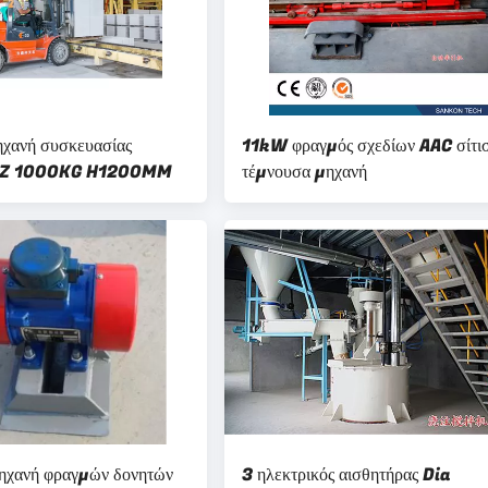
ηχανή συσκευασίας
11kW φραγμός σχεδίων AAC σίτι
Z 1000KG H1200MM
τέμνουσα μηχανή
ηχανή φραγμών δονητών
3 ηλεκτρικός αισθητήρας Dia