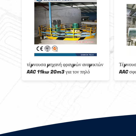
τέμνουσα μηχανή φραγμών αναμικτών
Τέμνουσ
AAC 11kw 20m3 για τον πηλό
AAC σφα
σκονών