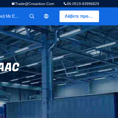
Trade@cnsankon.com
86-0519-83996829
Σχετικά Με Εμάς
Λάβετε προσφορά
描述
描述
 AAC