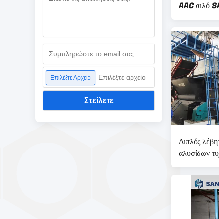
AAC σιλό 
Επιλέξτε αρχείο
Επιλέξτε Αρχείο
Στείλετε
Διπλός λέβη
αλυσίδων τ