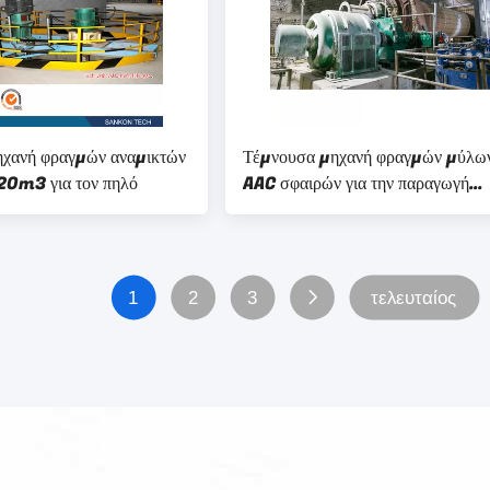
ηχανή φραγμών αναμικτών
Τέμνουσα μηχανή φραγμών μύλω
0m3 για τον πηλό
AAC σφαιρών για την παραγωγή
σκονών
1
2
3
τελευταίος