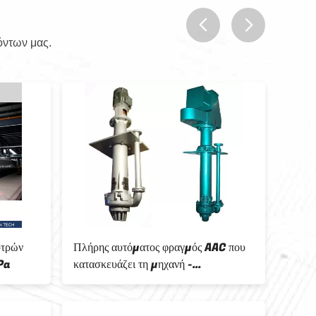
όντων μας.
prev
next
υτρών
Πλήρης αυτόματος φραγμός AAC που
Αυτόμ
Pa
κατασκευάζει τη μηχανή -
παραγ
Cantilever τύπος ενιαίο στάδιο
την ο
κάθετη αντλία πηλού
φραγ
380V 