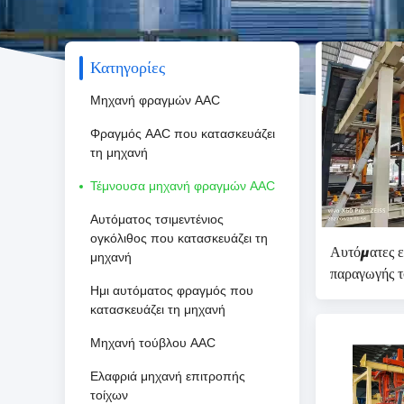
Κατηγορίες
Μηχανή φραγμών AAC
Φραγμός AAC που κατασκευάζει
τη μηχανή
Τέμνουσα μηχανή φραγμών AAC
Αυτόματος τσιμεντένιος
ογκόλιθος που κατασκευάζει τη
Αυτόματες ε
μηχανή
παραγωγής τ
Ημι αυτόματος φραγμός που
την οικοδόμ
κατασκευάζει τη μηχανή
φραγμών γ
380V περισ
Μηχανή τούβλου AAC
Ελαφριά μηχανή επιτροπής
τοίχων