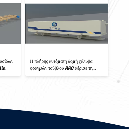
υσίδων
Η πλήρης αυτόματη δομή χάλυβα
11kW 
Min
φραγμών τούβλου AAC αέρισε τη
τέμνο
συγκεκριμένη φόρμα εγκαταστάσεων
AAC