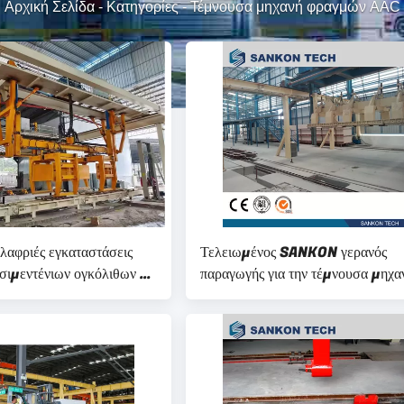
Αρχική Σελίδα
-
Κατηγορίες
-
Τέμνουσα μηχανή φραγμών AAC
λαφριές εγκαταστάσεις
Τελειωμένος SANKON γερανός
σιμεντένιων ογκόλιθων για
παραγωγής για την τέμνουσα μηχα
ηση - τέμνουσα μηχανή
της ACC
ερανών AAC ISO9001
τροφική