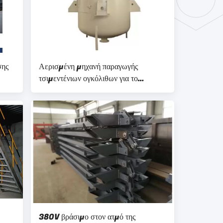
σης
Αερισμένη μηχανή παραγωγής
τσιμεντένιων ογκόλιθων για το
οικοδομικό υλικό που κατασκευάζει
τον κάθετο αναμίκτη σκονών για τη
σκόνη αργιλίου
380V βράσιμο στον ατμό της