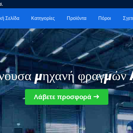
d.
κή Σελίδα
Κατηγορίες
Προϊόντα
Πόροι
νουσα μηχανή φραγμών
Λάβετε προσφορά