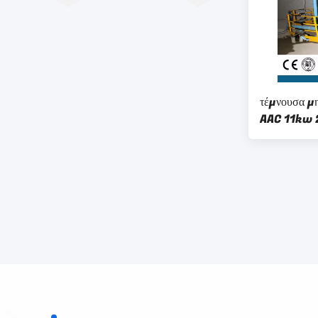
τέμνουσα μ
AAC 11kw 2