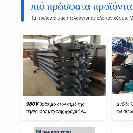
πιό πρόσφατα προϊόντα
Τα προϊόντα μας πωλούνται σε όλο τον κόσμο. Μπ
380V βράσιμο στον ατμό της
Διπλός 
0MM
τέμνουσας μηχανής φραγμών
αλυσίδ
καροτσακιών AAC