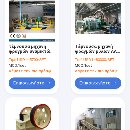
τέμνουσα μηχανή
Τέμνουσα μηχανή
φραγμών αναμικτών
φραγμών μύλων AAC
AAC 11kw 20m3 για
σφαιρών για την
Τιμή:
USD1~5700/SET
Τιμή:
USD1~80000/SET
τον πηλό
παραγωγή σκονών
MOQ:
1set
MOQ:
1set
Λάβετε την πιο πρόσφατη τιμή
Λάβετε την πιο πρόσφατη τιμή
Επικοινωνήστε
Επικοινωνήστε
Σπίτι
προϊόντα
Σχετικά με εμάς