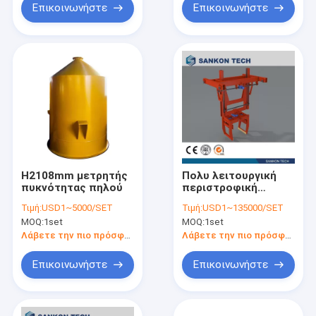
Επικοινωνήστε
Επικοινωνήστε
H2108mm μετρητής
Πολυ λειτουργική
πυκνότητας πηλού
περιστροφική
τέμνουσα μηχανή
Τιμή:
USD1~5000/SET
Τιμή:
USD1~135000/SET
φραγμών γερανών
MOQ:
1set
MOQ:
1set
AAC
Λάβετε την πιο πρόσφατη τιμή
Λάβετε την πιο πρόσφατη τιμή
Επικοινωνήστε
Επικοινωνήστε