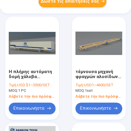
Δώστε τις απαιτήσεις σας
Η πλήρης αυτόματη
τέμνουσα μηχανή
δομή χάλυβα
φραγμών αλυσίδων
φραγμών τούβλου
AAC μεταφορέων
Τιμή:
USD $1~5500/SET
Τιμή:
USD1~4600/SET
AAC αέρισε τη
3kw 19r/Min
MOQ:
1 PC
MOQ:
1set
συγκεκριμένη φόρμα
εγκαταστάσεων AAC
Λάβετε την πιο πρόσφατη τιμή
Λάβετε την πιο πρόσφατη τιμή
Επικοινωνήστε
Επικοινωνήστε