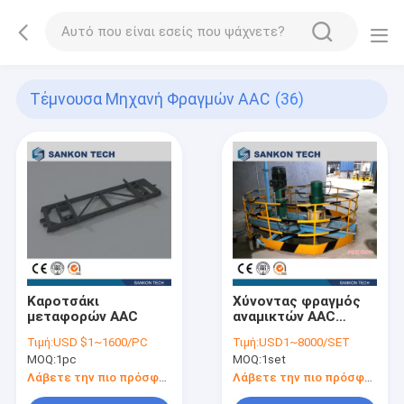
Τέμνουσα Μηχανή Φραγμών AAC
(36)
Καροτσάκι
Χύνοντας φραγμός
μεταφορών AAC
αναμικτών AAC
τέμνουσα μηχανή
Τιμή:
USD $1~1600/PC
Τιμή:
USD1~8000/SET
MOQ:
1pc
MOQ:
1set
Λάβετε την πιο πρόσφατη τιμή
Λάβετε την πιο πρόσφατη τιμή