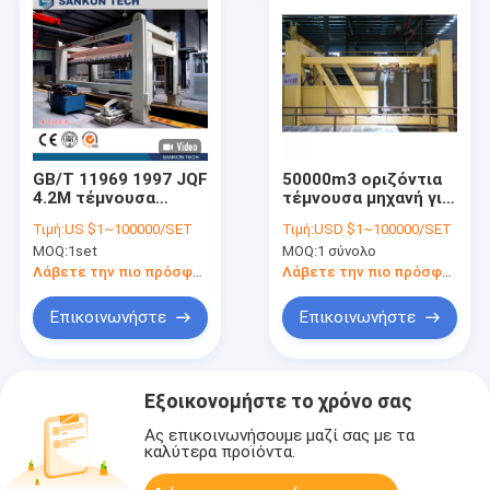
GB/T 11969 1997 JQF
50000m3 οριζόντια
4.2M τέμνουσα
τέμνουσα μηχανή για
μηχανή τούβλου AAC
τη γραμμή φραγμών
Τιμή:
US $1~100000/SET
Τιμή:
USD $1~100000/SET
AAC
MOQ:
1set
MOQ:
1 σύνολο
Λάβετε την πιο πρόσφατη τιμή
Λάβετε την πιο πρόσφατη τιμή
Επικοινωνήστε
Επικοινωνήστε
Εξοικονομήστε το χρόνο σας
Ας επικοινωνήσουμε μαζί σας με τα
καλύτερα προϊόντα.