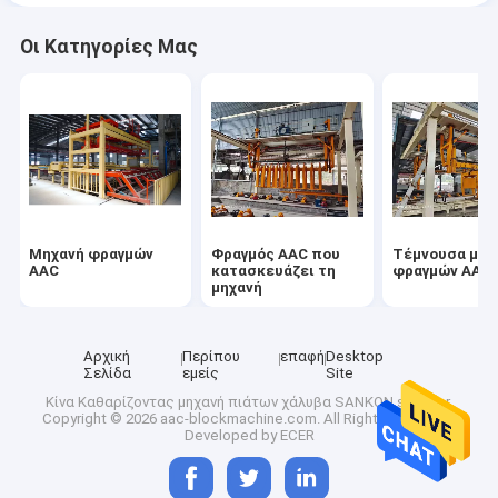
Οι Κατηγορίες Μας
Μηχανή φραγμών
Φραγμός AAC που
Τέμνουσα μηχ
AAC
κατασκευάζει τη
φραγμών AAC
μηχανή
Αρχική
Περίπου
επαφή
Desktop
Σελίδα
εμείς
Site
Κίνα Καθαρίζοντας μηχανή πιάτων χάλυβα SANKON supplier.
Copyright © 2026 aac-blockmachine.com. All Rights Reserved.
Developed by
ECER