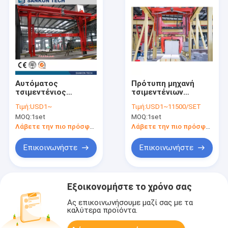
Αυτόματος
Πρότυπη μηχανή
τσιμεντένιος
τσιμεντένιων
ογκόλιθος
ογκόλιθων
Τιμή:
USD1~
Τιμή:
USD1~11500/SET
σφεντονών που
συγχώνευσης
MOQ:
1set
MOQ:
1set
κατασκευάζει τη
μηχανή
Λάβετε την πιο πρόσφατη τιμή
Λάβετε την πιο πρόσφατη τιμή
Επικοινωνήστε
Επικοινωνήστε
Εξοικονομήστε το χρόνο σας
Ας επικοινωνήσουμε μαζί σας με τα
καλύτερα προϊόντα.