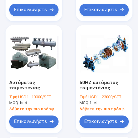
Επικοινωνήστε
Επικοινωνήστε
Αυτόματος
50HZ αυτόματος
τσιμεντένιος
τσιμεντένιος
ογκόλιθος
ογκόλιθος κενών
Τιμή:
USD1~10000/SET
Τιμή:
USD1~23000/SET
κυλίνδρων SANKON
αντλιών που
MOQ:
1set
MOQ:
1set
που κατασκευάζει
κατασκευάζει τη
τη μηχανή
μηχανή
Λάβετε την πιο πρόσφατη τιμή
Λάβετε την πιο πρόσφατη τιμή
Επικοινωνήστε
Επικοινωνήστε