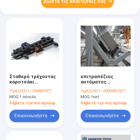
Δώστε τις απαιτήσεις σας
Σταθερό τρέχοντας
επιτραπέζιος
καροτσάκι
αυτόματος
μεταφοράς φορτίων
τσιμεντένιος
Τιμή:
USD1~10000/SET
Τιμή:
USD1~200000/SET
γραμμών L6000mm
ογκόλιθος 6M Titing
MOQ:
1 σύνολο
MOQ:
1set
AAC
που κατασκευάζει
τη μηχανή
Λάβετε την πιο πρόσφατη τιμή
Λάβετε την πιο πρόσφατη τιμή
Επικοινωνήστε
Επικοινωνήστε