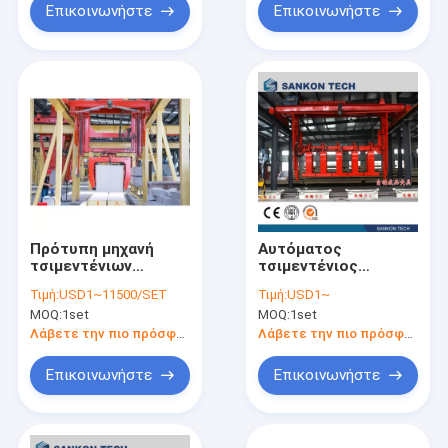
Επικοινωνήστε
Επικοινωνήστε
Πρότυπη μηχανή
Αυτόματος
τσιμεντένιων
τσιμεντένιος
ογκόλιθων
ογκόλιθος
Τιμή:
USD1~11500/SET
Τιμή:
USD1~
συγχώνευσης
ανελκυστήρων που
MOQ:
1set
MOQ:
1set
κατασκευάζει τη
μηχανή
Λάβετε την πιο πρόσφατη τιμή
Λάβετε την πιο πρόσφατη τιμή
Επικοινωνήστε
Επικοινωνήστε