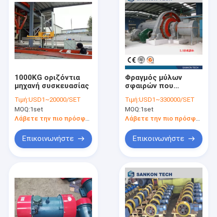
1000KG οριζόντια
Φραγμός μύλων
μηχανή συσκευασίας
σφαιρών που
κατασκευάζει τη
Τιμή:
USD1~20000/SET
Τιμή:
USD1~330000/SET
μηχανή
MOQ:
1set
MOQ:
1set
Λάβετε την πιο πρόσφατη τιμή
Λάβετε την πιο πρόσφατη τιμή
Επικοινωνήστε
Επικοινωνήστε
Σπίτι
προϊόντα
Σχετικά με εμάς