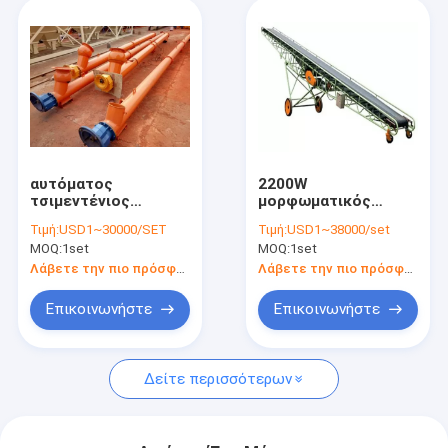
αυτόματος
2200W
τσιμεντένιος
μορφωματικός
ογκόλιθος
μεταφορέας ζωνών
Τιμή:
USD1~30000/SET
Τιμή:
USD1~38000/set
τροφοδοτών βιδών
για τη γραμμή
MOQ:
1set
MOQ:
1set
300 r/min που
παραγωγής AAC
κατασκευάζει τη
Λάβετε την πιο πρόσφατη τιμή
Λάβετε την πιο πρόσφατη τιμή
μηχανή
Επικοινωνήστε
Επικοινωνήστε
Δείτε περισσότερων