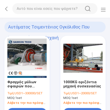
Αυτόματος Τσιμεντένιος Ογκόλιθος Που
Κατασκευάζει Τη Μηχανή
(29)
Φραγμός μύλων
1000KG οριζόντια
σφαιρών που
μηχανή συσκευασίας
κατασκευάζει τη
Τιμή:
USD1~330000/SET
Τιμή:
USD1~20000/SET
μηχανή
MOQ:
1set
MOQ:
1set
Λάβετε την πιο πρόσφατη τιμή
Λάβετε την πιο πρόσφατη τιμή