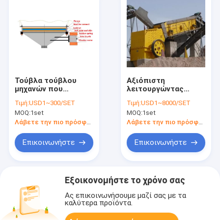
Τούβλα τούβλου
Αξιόπιστη
μηχανών που
λειτουργώντας
κατασκευάζουν το
κινητή αρχική μηχανή
Τιμή:
USD1~300/SET
Τιμή:
USD1~8000/SET
κεραμίδι πατωμάτων
θραυστήρων
MOQ:
1set
MOQ:
1set
τη ζωηρόχρωμη
σαγονιών AAC
γραμμή παραγωγής
Λάβετε την πιο πρόσφατη τιμή
Λάβετε την πιο πρόσφατη τιμή
τούβλου - δονητής
κινητός
Επικοινωνήστε
Επικοινωνήστε
τσιμεντένιος
ογκόλιθος που
κατασκευάζει τη
μηχανή
Εξοικονομήστε το χρόνο σας
Ας επικοινωνήσουμε μαζί σας με τα
καλύτερα προϊόντα.