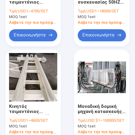
τσιμεντένιος
συσκευασίας 50HZ
Αποστειρωμένη αερισμένη συγκεκριμένη γραμμή παραγωγή
ογκόλιθος σταθμών
D1100 οριζόντια
Τιμή:
USD1~4700/SET
Τιμή:
USD1~18000/SET
δίσκων που
MOQ:
Μηχανή τούβλου φραγμών
1set
MOQ:
1set
κατασκευάζει τη
μηχανή
Λάβετε την πιο πρόσφατη τιμή
Λάβετε την πιο πρόσφατη τιμή
Κινητός τσιμεντένιος ογκόλιθος που κατασκευάζει τη μηχα
Επικοινωνήστε
Επικοινωνήστε
Μηχανήματα εγκαταστάσεων φραγμών AAC
Η μηχανή AAC ανατρέπει τον πίνακα
Κινητός
Μοναδική δομική
τσιμεντένιος
μηχανή κατασκευής
ογκόλιθος αλυσίδων
τούβλου σχεδίου ημι
Τιμή:
USD1~4600/SET
Τιμή:
USD $1~100000/SET
μεταφορέων που
αυτόματη υδραυλική
MOQ:
1set
MOQ:
1set
κατασκευάζει τη
μηχανή τούβλων
μηχανή
διαχωριστών AAC
Λάβετε την πιο πρόσφατη τιμή
Λάβετε την πιο πρόσφατη τιμή