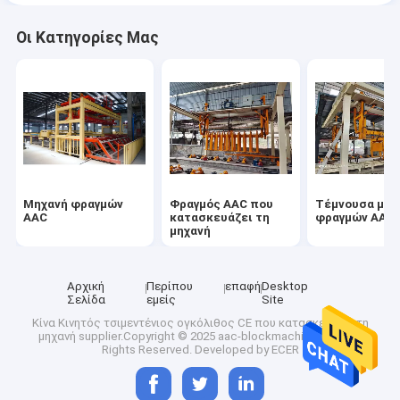
Οι Κατηγορίες Μας
Μηχανή φραγμών
Φραγμός AAC που
Τέμνουσα μηχ
AAC
κατασκευάζει τη
φραγμών AAC
μηχανή
Αρχική
Περίπου
επαφή
Desktop
Σελίδα
εμείς
Site
Κίνα Κινητός τσιμεντένιος ογκόλιθος CE που κατασκευάζει τη
μηχανή
supplier.Copyright © 2025 aac-blockmachine.com. All
Rights Reserved. Developed by
ECER