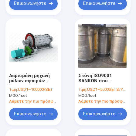
Επικοινωνήστε
Επικοινωνήστε
Αερισμένη μηχανή
Σκόνη ISO9001
μύλων σφαιρών
SANKON που
τούβλου
συλλέγει τη μηχανή
Τιμή:
USD1~100000/SET
Τιμή:
USD1~5500SETS/YEAR
MOQ:
1set
MOQ:
1set
Λάβετε την πιο πρόσφατη τιμή
Λάβετε την πιο πρόσφατη τιμή
Επικοινωνήστε
Επικοινωνήστε