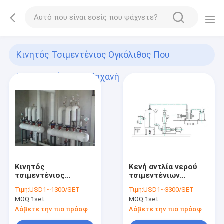
Κινητός Τσιμεντένιος Ογκόλιθος Που
Κατασκευάζει Τη Μηχανή
(20)
Κινητός
Κενή αντλία νερού
τσιμεντένιος
τσιμεντένιων
ογκόλιθος
ογκόλιθων
Τιμή:
USD1~1300/SET
Τιμή:
USD1~3300/SET
κυλίνδρων που
MOQ:
1set
MOQ:
1set
κατασκευάζει τη
μηχανή
Λάβετε την πιο πρόσφατη τιμή
Λάβετε την πιο πρόσφατη τιμή