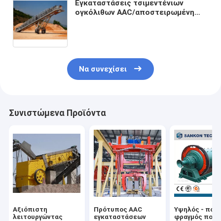
Εγκαταστάσεις τσιμεντένιων
ογκόλιθων AAC/αποστειρωμένη
αερισμένη μηχανή τσιμεντένιων
ογκόλιθων - κινητός τσιμεντένιος
ογκόλιθος μεταφορέων που
κατασκευάζει τη μηχανή
Να συνεχίσει
Συνιστώμενα Προϊόντα
Αξιόπιστη
Πρότυπος AAC
Υψηλός - ποιο
λειτουργώντας
εγκαταστάσεων
φραγμός που