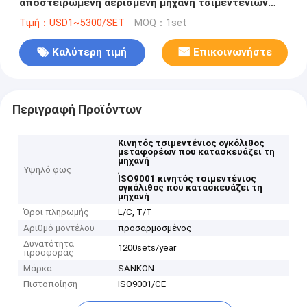
αποστειρωμένη αερισμένη μηχανή τσιμεντένιων
ογκόλιθων - κινητός τσιμεντένιος ογκόλιθος
Τιμή：USD1~5300/SET
MOQ：1set
μεταφορέων που κατασκευάζει τη μηχανή
Καλύτερη τιμή
Επικοινωνήστε
Περιγραφή Προϊόντων
Κινητός τσιμεντένιος ογκόλιθος
μεταφορέων που κατασκευάζει τη
μηχανή
Υψηλό φως
,
ISO9001 κινητός τσιμεντένιος
ογκόλιθος που κατασκευάζει τη
μηχανή
Όροι πληρωμής
L/C, T/T
Αριθμό μοντέλου
προσαρμοσμένος
Δυνατότητα
1200sets/year
προσφοράς
Μάρκα
SANKON
Πιστοποίηση
ISO9001/CE