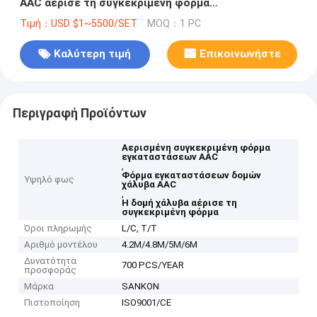
AAC αέρισε τη συγκεκριμένη φόρμα
εγκαταστάσεων AAC
Τιμή：USD $1~5500/SET
MOQ：1 PC
Καλύτερη τιμή
Επικοινωνήστε
Περιγραφή Προϊόντων
Αερισμένη συγκεκριμένη φόρμα
εγκαταστάσεων AAC
,
Φόρμα εγκαταστάσεων δομών
Υψηλό φως
χάλυβα AAC
,
Η δομή χάλυβα αέρισε τη
συγκεκριμένη φόρμα
Όροι πληρωμής
L/C, T/T
Αριθμό μοντέλου
4.2M/4.8M/5M/6M
Δυνατότητα
700 PCS/YEAR
προσφοράς
Μάρκα
SANKON
Πιστοποίηση
ISO9001/CE