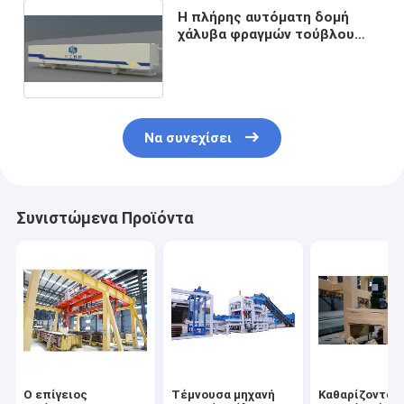
Η πλήρης αυτόματη δομή
χάλυβα φραγμών τούβλου
AAC αέρισε τη συγκεκριμένη
φόρμα εγκαταστάσεων AAC
Να συνεχίσει
Συνιστώμενα Προϊόντα
Ο επίγειος
Τέμνουσα μηχανή
Καθαρίζοντας