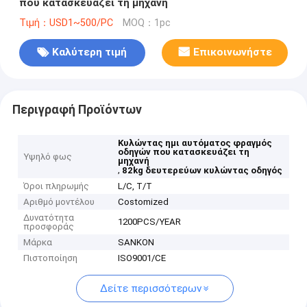
που κατασκευάζει τη μηχανή
Τιμή：USD1~500/PC
MOQ：1pc
Καλύτερη τιμή
Επικοινωνήστε
Περιγραφή Προϊόντων
Κυλώντας ημι αυτόματος φραγμός
οδηγών που κατασκευάζει τη
Υψηλό φως
μηχανή
,
82kg δευτερεύων κυλώντας οδηγός
Όροι πληρωμής
L/C, T/T
Αριθμό μοντέλου
Costomized
Δυνατότητα
1200PCS/YEAR
προσφοράς
Μάρκα
SANKON
Πιστοποίηση
ISO9001/CE
Δείτε περισσότερων