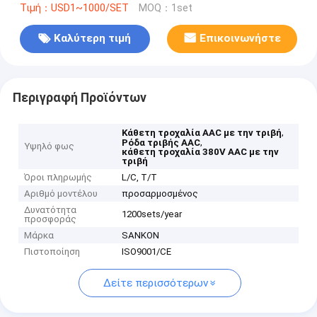
Τιμή：USD1~1000/SET
MOQ：1set
Καλύτερη τιμή
Επικοινωνήστε
Περιγραφή Προϊόντων
,
Κάθετη τροχαλία AAC με την τριβή
,
Ρόδα τριβής AAC
Υψηλό φως
κάθετη τροχαλία 380V AAC με την
τριβή
Όροι πληρωμής
L/C, T/T
Αριθμό μοντέλου
προσαρμοσμένος
Δυνατότητα
1200sets/year
προσφοράς
Μάρκα
SANKON
Πιστοποίηση
ISO9001/CE
Δείτε περισσότερων