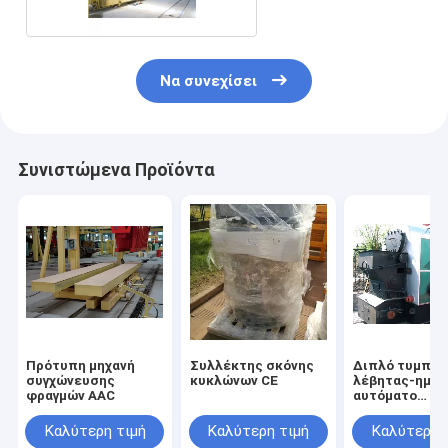
Να συνεχίσει
Συνιστώμενα Προϊόντα
Πρότυπη μηχανή
Συλλέκτης σκόνης
Διπλό τυμπά
συγχώνευσης
κυκλώνων CE
λέβητας-ημι-
φραγμών AAC
αυτόματο
συγκεκριμένο
νερού σταθερ
Καλύτερη τιμή
Καλύτερη τιμή
Καλύτερη 
σωλήνας τούβ