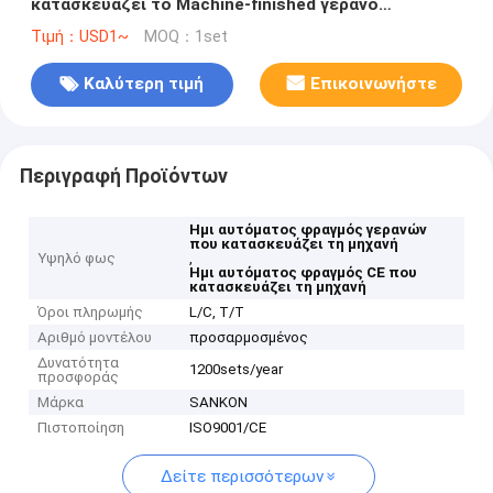
κατασκευάζει το Machine-finished γερανό
προϊόντων
Τιμή：USD1~
MOQ：1set
Καλύτερη τιμή
Επικοινωνήστε
Περιγραφή Προϊόντων
Ημι αυτόματος φραγμός γερανών
που κατασκευάζει τη μηχανή
Υψηλό φως
,
Ημι αυτόματος φραγμός CE που
κατασκευάζει τη μηχανή
Όροι πληρωμής
L/C, T/T
Αριθμό μοντέλου
προσαρμοσμένος
Δυνατότητα
1200sets/year
προσφοράς
Μάρκα
SANKON
Πιστοποίηση
ISO9001/CE
Δείτε περισσότερων