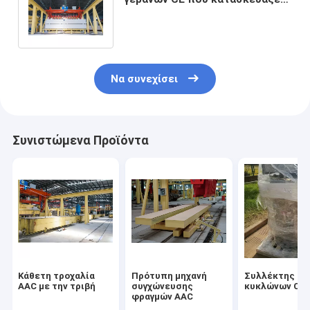
το Machine-finished γερανό
προϊόντων
Να συνεχίσει
Συνιστώμενα Προϊόντα
Κάθετη τροχαλία
Πρότυπη μηχανή
Συλλέκτης σκ
AAC με την τριβή
συγχώνευσης
κυκλώνων CE
φραγμών AAC