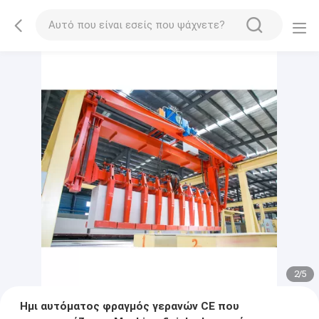
2
/
5
Ημι αυτόματος φραγμός γερανών CE που