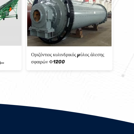
Οριζόντιος κυλινδρικός μύλος άλεσης
Πολυ 
η
σφαιρών Ф1200
σφεν
περισ