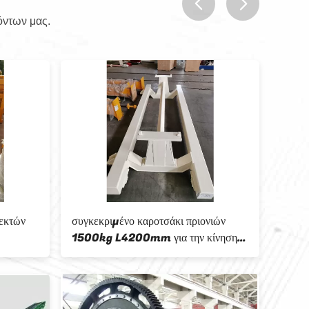
όντων μας.
prev
next
εκτών
συγκεκριμένο καροτσάκι πριονιών
Ελαφρ
1500kg L4200mm για την κίνηση
AAC π
του υλικού
βούλω
συγκο