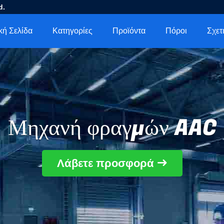
d.
κή Σελίδα
Κατηγορίες
Προϊόντα
Πόροι
Μηχανή φραγμών AAC
Λάβετε προσφορά