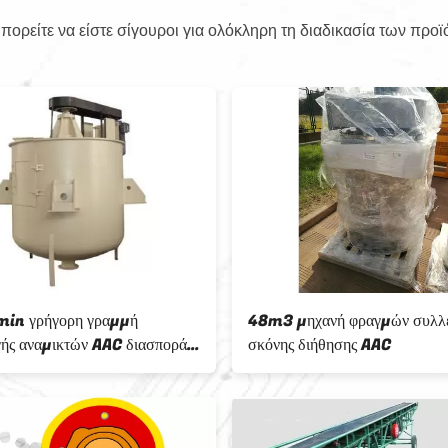
ορείτε να είστε σίγουροι για ολόκληρη τη διαδικασία των προϊ
min γρήγορη γραμμή
48m3 μηχανή φραγμών συλλ
ής αναμικτών AAC διασποράς
σκόνης διήθησης AAC
ς