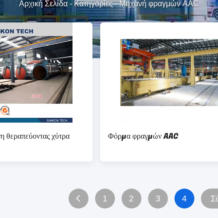
Αρχική Σελίδα
-
Κατηγορίες
-
Μηχανή φραγμών AAC
η θεραπεύοντας χύτρα
Φόρμα φραγμών AAC
1
2
3
4
Σ