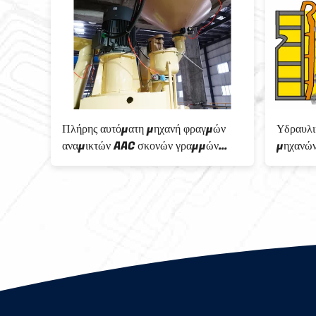
φηση
Πλήρης αυτόματη μηχανή φραγμών
Υδραυλι
ερού
αναμικτών AAC σκονών γραμμών
μηχανώ
παραγωγής φραγμών τούβλου AAC
AAC
3KW 1390 R/Min