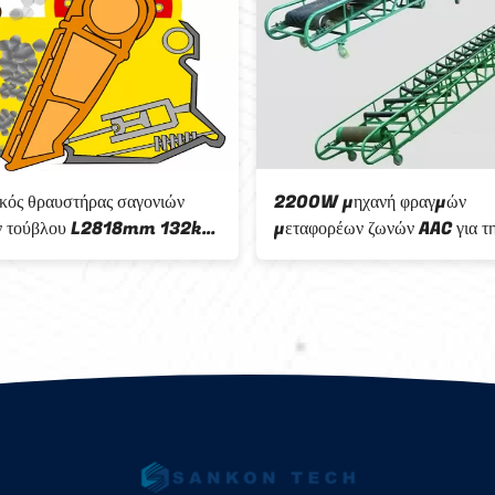
κός θραυστήρας σαγονιών
2200W μηχανή φραγμών
ν τούβλου L2818mm 132kw
μεταφορέων ζωνών AAC για τ
μεταφορά