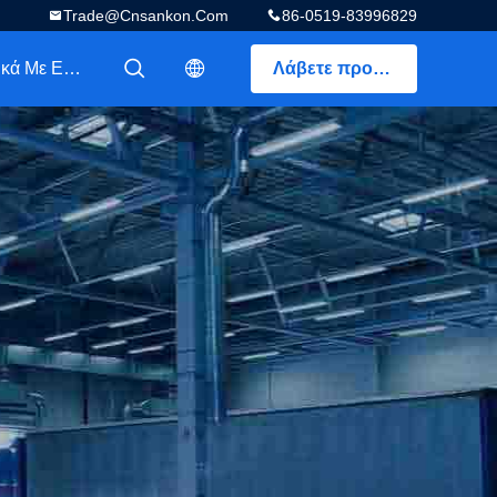
Trade@cnsankon.com
86-0519-83996829
Σχετικά Με Εμάς
Λάβετε προσφορά
描述
描述