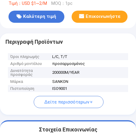
Τιμή：USD $1~2/M
MOQ：1pc
Καλύτερη τιμή
Επικοινωνήστε
Περιγραφή Προϊόντων
Όροι πληρωμής
L/C, T/T
Αριθμό μοντέλου
προσαρμοσμένος
Δυνατότητα
200000M/YEAR
προσφοράς
Μάρκα
SANKON
Πιστοποίηση
ISO9001
Δείτε περισσότερων
Στοιχεία Επικοινωνίας