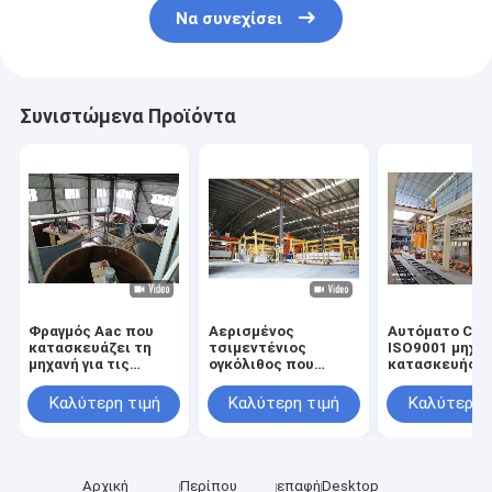
Να συνεχίσει
Συνιστώμενα Προϊόντα
Φραγμός Aac που
Αερισμένος
Αυτόματο CE
κατασκευάζει τη
τσιμεντένιος
ISO9001 μηχα
μηχανή για τις
ογκόλιθος που
κατασκευής
εγκαταστάσεις
κατασκευάζει τα
φραγμών AAC
κατασκευής
τούβλα μηχανών
πιστοποιημέν
Καλύτερη τιμή
Καλύτερη τιμή
Καλύτερη 
τούβλων
AAC τις
εγκαταστάσεις
κατασκευής
δομικών μονάδων
Αρχική
Περίπου
επαφή
Desktop