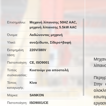
Επισημαίνω
Μηχανή λίπανσης 50HZ AAC
,
μηχανή λίπανσης 5.5kW AAC
Όνομα
Λαδώνοντας μηχανή
Υλικό
ανοξείδωτο, Σίδερο+βαφή
Εκτιμημένη
220V/380V
τάση
Μηχαν
Πιστοποίηση
CE, ISO9001
λίπαν
Τύπος
Κοστούμι για αποστολή
συσκευασίας
Περιγ
Τόπος
Κίνα
Στην 
καταγωγής
ολοκλ
Μάρκα
SANKON
εσωτε
Πιστοποίηση
ISO9001/CE
εργασ