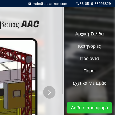
trade@cnsankon.com
86-0519-83996829
βειας AAC
Αρχική Σελίδα
Κατηγορίες
Προϊόντα
Πόροι
Σχετικά Με Εμάς
button
Λάβετε προσφορά