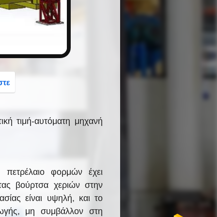
στε
κή τιμή-αυτόματη μηχανή
ς πετρέλαιο φορμών έχει
τας βούρτσα χεριών στην
σίας είναι υψηλή, και το
γωγής, μη συμβάλλον στη