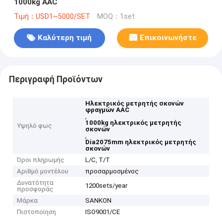
1000kg AAC
Τιμή：USD1~5000/SET
MOQ：1set
Καλύτερη τιμή
Επικοινωνήστε
Περιγραφή Προϊόντων
Ηλεκτρικός μετρητής σκονών
φραγμών AAC
,
1000kg ηλεκτρικός μετρητής
Υψηλό φως
σκονών
,
Dia2075mm ηλεκτρικός μετρητής
σκονών
Όροι πληρωμής
L/C, T/T
Αριθμό μοντέλου
προσαρμοσμένος
Δυνατότητα
1200sets/year
προσφοράς
Μάρκα
SANKON
Πιστοποίηση
ISO9001/CE