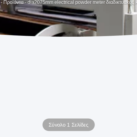
-
Προϊόντα
-
dia2075mm electrical powder meter διαδικτυακός
Σύνολο 1 Σελίδες