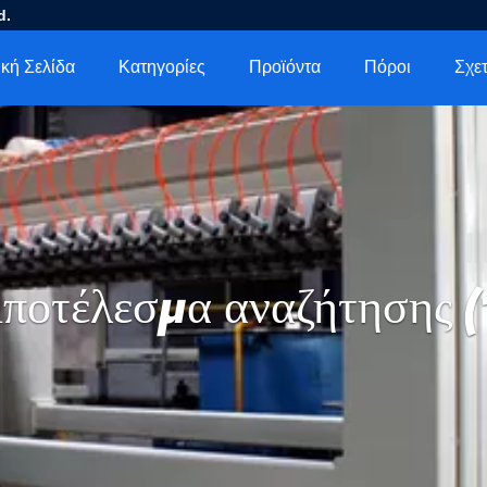
d.
κή Σελίδα
Κατηγορίες
Προϊόντα
Πόροι
ποτέλεσμα αναζήτησης (