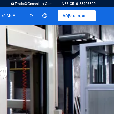
Trade@cnsankon.com
86-0519-83996829
Σχετικά Με Εμάς
Λάβετε προσφορά
描述
1)