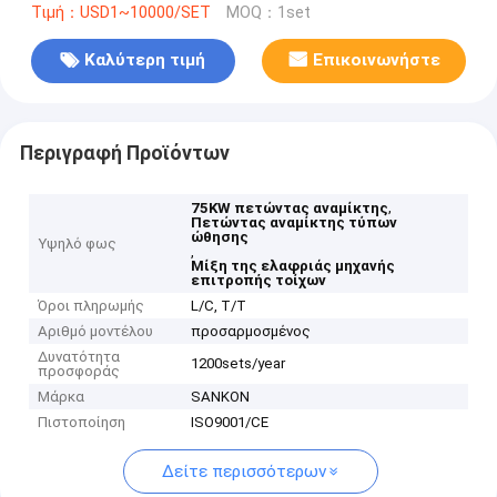
Τιμή：USD1~10000/SET
MOQ：1set
Καλύτερη τιμή
Επικοινωνήστε
Περιγραφή Προϊόντων
,
75KW πετώντας αναμίκτης
Πετώντας αναμίκτης τύπων
ώθησης
Υψηλό φως
,
Μίξη της ελαφριάς μηχανής
επιτροπής τοίχων
Όροι πληρωμής
L/C, T/T
Αριθμό μοντέλου
προσαρμοσμένος
Δυνατότητα
1200sets/year
προσφοράς
Μάρκα
SANKON
Πιστοποίηση
ISO9001/CE
Δείτε περισσότερων