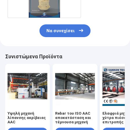
Να συνεχίσει
Συνιστώμενα Προϊόντα
Υψηλή μηχανή
Rebar του ISO AAC
Ελαφριά μηχα
λίπανσης ακρίβειας
αποκατάσταση και
χύτρα πιέσεω
AAC
τέμνουσα μηχανή
επιτροπής το
χυτρών πιέσ