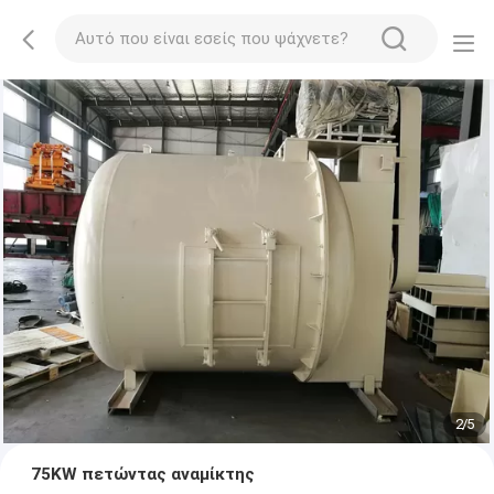
2
/
5
75KW πετώντας αναμίκτης