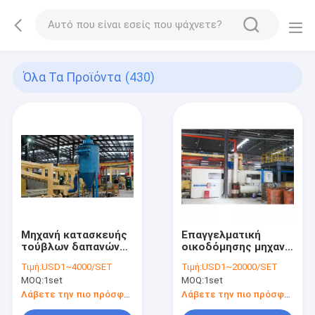
Όλα Τα Προϊόντα
(430)
Μηχανή κατασκευής
Επαγγελματική
τούβλων δαπανών
οικοδόμησης μηχανή
εγκαταστάσεων
λίπανσης φραγμών
Τιμή:
USD1~4000/SET
Τιμή:
USD1~20000/SET
μηχανών κατασκευής
ελέγχου AC380V
MOQ:
1set
MOQ:
1set
φραγμών lowes-
5.5kW AAC δομικών
περιστροφική
μονάδων μηχανή-
Λάβετε την πιο πρόσφατη τιμή
Λάβετε την πιο πρόσφατη τιμή
βούρτσα καλωδίων
εύκαμπτη