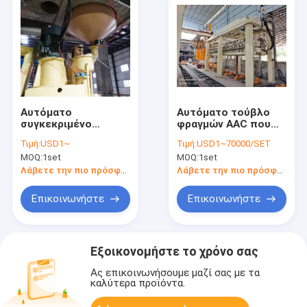
Αυτόματο
Αυτόματο τούβλο
συγκεκριμένο
φραγμών AAC που
τούβλο φραγμών
κατασκευάζει τη
Τιμή:
USD1~
Τιμή:
USD1~70000/SET
AAC που
μηχανή γραμμών
MOQ:
1set
MOQ:
1set
κατασκευάζει τον
παραγωγής
αναμίκτη σκονών
Αποστειρωμένος
Λάβετε την πιο πρόσφατη τιμή
Λάβετε την πιο πρόσφατη τιμή
μηχανή-αργιλίου
αερισμένος
γραμμών παραγωγής
παραγωγή-
Επικοινωνήστε
Επικοινωνήστε
διαχωριστής
Coancrete
Εξοικονομήστε το χρόνο σας
Ας επικοινωνήσουμε μαζί σας με τα
καλύτερα προϊόντα.