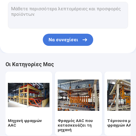
Αποστειρωμένη αερισμένη συγκεκριμένη γραμμή παραγωγή
Μηχανή τούβλου φραγμών
Κινητός τσιμεντένιος ογκόλιθος που κατασκευάζει τη μηχα
Να συνεχίσει
Μηχανήματα εγκαταστάσεων φραγμών AAC
Η μηχανή AAC ανατρέπει τον πίνακα
Οι Κατηγορίες Μας
Μηχανή φραγμών
Φραγμός AAC που
Τέμνουσα μηχ
AAC
κατασκευάζει τη
φραγμών AAC
μηχανή