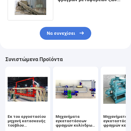
του ISO 20km AAC
Να συνεχίσει
Συνιστώμενα Προϊόντα
Εκ του εργοστασίου
Μηχανήματα
Μηχανήματα
μηχανή κατασκευής
εγκαταστάσεων
εγκαταστάσε
τούβλου
φραγμών κυλίνδρων
φραγμών κεν
τσιμεντένιων
AAC
αντλιών AAC