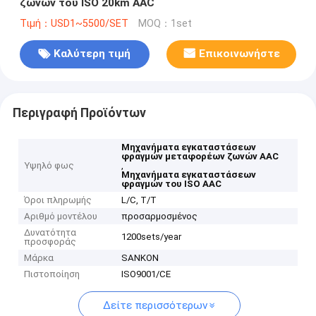
ζωνών του ISO 20km AAC
Τιμή：USD1~5500/SET
MOQ：1set
Καλύτερη τιμή
Επικοινωνήστε
Περιγραφή Προϊόντων
Μηχανήματα εγκαταστάσεων
φραγμών μεταφορέων ζωνών AAC
Υψηλό φως
,
Μηχανήματα εγκαταστάσεων
φραγμών του ISO AAC
Όροι πληρωμής
L/C, T/T
Αριθμό μοντέλου
προσαρμοσμένος
Δυνατότητα
1200sets/year
προσφοράς
Μάρκα
SANKON
Πιστοποίηση
ISO9001/CE
Δείτε περισσότερων