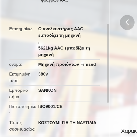
τελειωμένο σκυρόδεμα
Επισημαίνω
Ο ανελκυστήρας AAC
εμποδίζει τη μηχανή
butto
,
5621kg AAC εμποδίζει τη
μηχανή
όνομα
Μηχανή προϊόντων Finised
Εκτιμημένη
380v
τάση
Εμπορικό
SANKON
σήμα
Πιστοποιητικό
ISO9001/CE
Τύπος
ΚΟΣΤΟΥΜΙ ΓΙΑ ΤΗ ΝΑΥΤΙΛΙΑ
συσκευασίας
Χαρακ