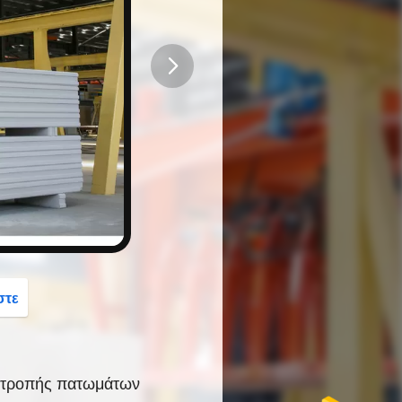
button
στε
πιτροπής πατωμάτων