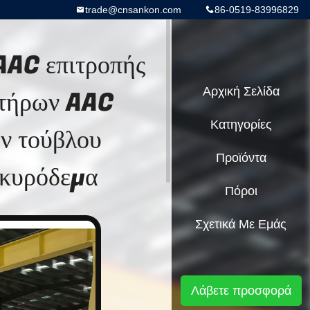
trade@cnsankon.com
86-0519-83996829
AAC επιτροπής
στήρων AAC
Αρχική Σελίδα
Κατηγορίες
ν τούβλου
Προϊόντα
σκυρόδεμα
Πόροι
Σχετικά Με Εμάς
Λάβετε προσφορά