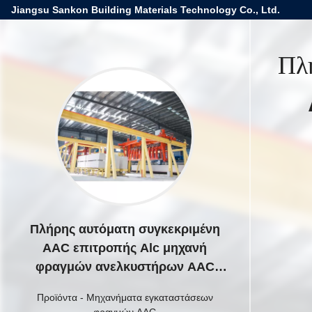
Jiangsu Sankon Building Materials Technology Co., Ltd.
Πλ
Πλήρης αυτόματη συγκεκριμένη
AAC επιτροπής Alc μηχανή
φραγμών ανελκυστήρων AAC
γραμμών παραγωγής φραγμών
Προϊόντα
-
Μηχανήματα εγκαταστάσεων
τούβλου μηχανών για το
φραγμών AAC