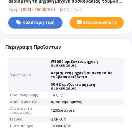
αερισμένη τη μηχανή μηχανή συσκευασίας τούβλου
οριζόντια
Τιμή：USD1~18000/SET
MOQ：1set
Καλύτερη τιμή
Επικοινωνήστε
Περιγραφή Προϊόντων
W3600 οριζόντια μηχανή
συσκευασίας
,
Αερισμένη μηχανή συσκευασίας
Υψηλό φως
τούβλου οριζόντια
,
50HZ οριζόντια μηχανή
συσκευασίας
Όροι πληρωμής
L/C, T/T
Αριθμό μοντέλου
προσαρμοσμένος
Δυνατότητα
1200sets/year
προσφοράς
Μάρκα
SANKON
Πιστοποίηση
ISO9001/CE