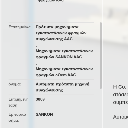
butto
Επισημαίνω
Πρότυπα μηχανήματα
εγκαταστάσεων φραγμών
συγχώνευσης AAC
,
Μηχανήματα εγκαταστάσεων
φραγμών SANKON AAC
,
Μηχανήματα εγκαταστάσεων
φραγμών cOem AAC
όνομα
Αυτόματη πρότυπη μηχανή
Η Co.
συγχώνευσης
στάσε
Εκτιμημένη
380v
συμπε
τάση
Εμπορικό
SANKON
Αυτόμ
σήμα