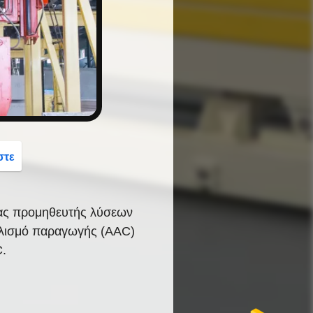
button
στε
νας προμηθευτής λύσεων
πλισμό παραγωγής (AAC)
.