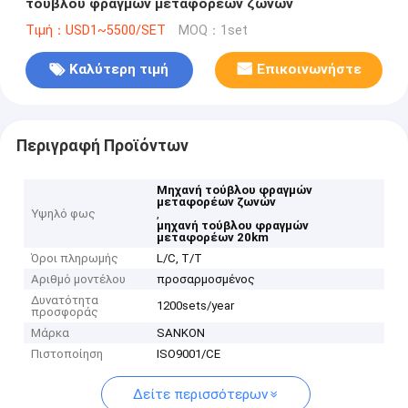
τούβλου φραγμών μεταφορέων ζωνών
Τιμή：USD1~5500/SET
MOQ：1set
Καλύτερη τιμή
Επικοινωνήστε
Περιγραφή Προϊόντων
Μηχανή τούβλου φραγμών
μεταφορέων ζωνών
Υψηλό φως
,
μηχανή τούβλου φραγμών
μεταφορέων 20km
Όροι πληρωμής
L/C, T/T
Αριθμό μοντέλου
προσαρμοσμένος
Δυνατότητα
1200sets/year
προσφοράς
Μάρκα
SANKON
Πιστοποίηση
ISO9001/CE
Δείτε περισσότερων