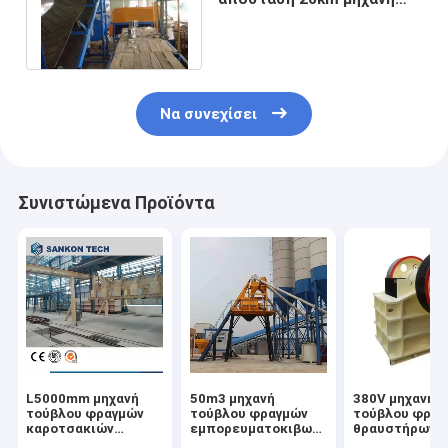
τούβλου φραγμών
μεταφορέων ζωνών
Να συνεχίσει
Συνιστώμενα Προϊόντα
L5000mm μηχανή
50m3 μηχανή
380V μηχανή
τούβλου φραγμών
τούβλου φραγμών
τούβλου φραγ
καροτσακιών
εμπορευματοκιβωτίων
θραυστήρων
μεταφοράς για τη
αποθήκευσης για
σαγονιών για 