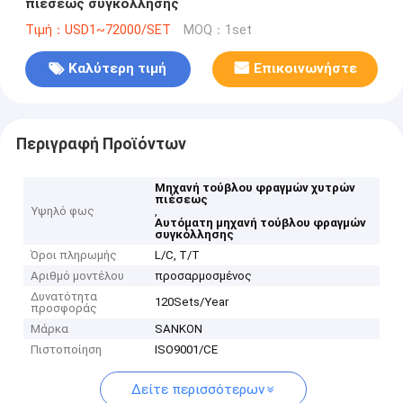
πιέσεως συγκόλλησης
Τιμή：USD1~72000/SET
MOQ：1set
Καλύτερη τιμή
Επικοινωνήστε
Περιγραφή Προϊόντων
Μηχανή τούβλου φραγμών χυτρών
πιέσεως
Υψηλό φως
,
Αυτόματη μηχανή τούβλου φραγμών
συγκόλλησης
Όροι πληρωμής
L/C, T/T
Αριθμό μοντέλου
προσαρμοσμένος
Δυνατότητα
120Sets/Year
προσφοράς
Μάρκα
SANKON
Πιστοποίηση
ISO9001/CE
Δείτε περισσότερων