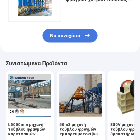
συγκόλλησης
Να συνεχίσει
Συνιστώμενα Προϊόντα
L5000mm μηχανή
50m3 μηχανή
380V μηχανή
τούβλου φραγμών
τούβλου φραγμών
τούβλου φραγ
καροτσακιών
εμπορευματοκιβωτίων
θραυστήρων
μεταφοράς για τη
αποθήκευσης για
σαγονιών για 