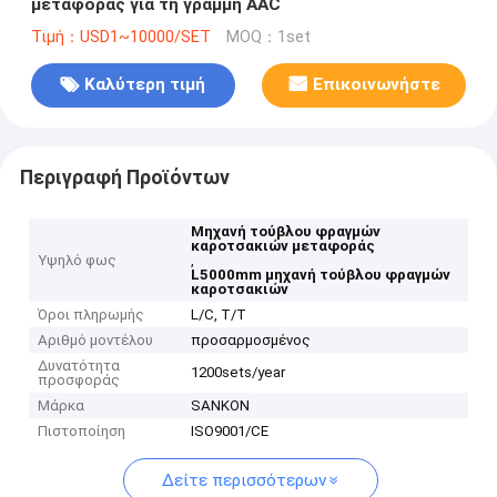
μεταφοράς για τη γραμμή AAC
Τιμή：USD1~10000/SET
MOQ：1set
Καλύτερη τιμή
Επικοινωνήστε
Περιγραφή Προϊόντων
Μηχανή τούβλου φραγμών
καροτσακιών μεταφοράς
Υψηλό φως
,
L5000mm μηχανή τούβλου φραγμών
καροτσακιών
Όροι πληρωμής
L/C, T/T
Αριθμό μοντέλου
προσαρμοσμένος
Δυνατότητα
1200sets/year
προσφοράς
Μάρκα
SANKON
Πιστοποίηση
ISO9001/CE
Δείτε περισσότερων