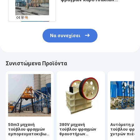
μεταφοράς για τη γραμμή AAC
Να συνεχίσει
Συνιστώμενα Προϊόντα
50m3 μηχανή
380V μηχανή
Αυτόματη μηχ
τούβλου φραγμών
τούβλου φραγμών
τούβλου φραγ
εμπορευματοκιβωτίων
θραυστήρων
χυτρών πιέσ
αποθήκευσης για
σαγονιών για τον
συγκόλλησης