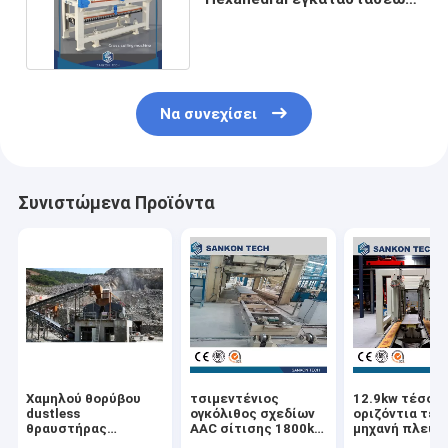
σειράς AAC JQF
Να συνεχίσει
Συνιστώμενα Προϊόντα
Χαμηλού θορύβου
τσιμεντένιος
12.9kw τέσσε
dustless
ογκόλιθος σχεδίων
οριζόντια τέμ
θραυστήρας
AAC σίτισης 1800kg
μηχανή πλευρ
σαγονιών AAC
11kW
L6m