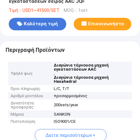
εγκαταστάσεων σειράς AAC JQF
Τιμή：USD1~41500/SET
MOQ：1set
Καλύτερη τιμή
Επικοινωνήστε
Περιγραφή Προϊόντων
Διαγώνια τέμνουσα μηχανή
εγκαταστάσεων AAC
Υψηλό φως
,
Διαγώνια τέμνουσα μηχανή
Hexahedral
Όροι πληρωμής
L/C, T/T
Αριθμό μοντέλου
προσαρμοσμένος
Δυνατότητα
200sets/year
προσφοράς
Μάρκα
SANKON
Πιστοποίηση
ISO9001/CE
Δείτε περισσότερων