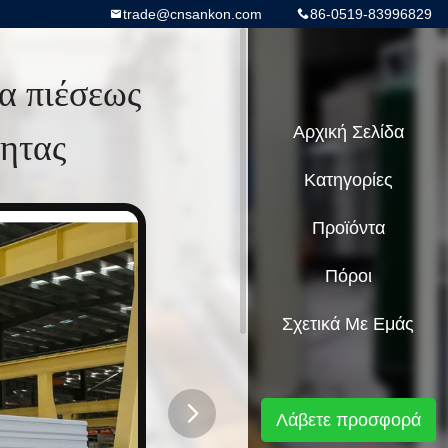
trade@cnsankon.com
86-0519-83996829
α πιέσεως
ητας
Αρχική Σελίδα
Κατηγορίες
Προϊόντα
Πόροι
Σχετικά Με Εμάς
Λάβετε προσφορά