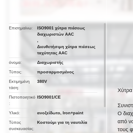
butto
Επισημαίνω
ISO9001 χύτρα πιέσεως
διαχωριστών AAC
,
Διευθετήσιμη χύτρα πιέσεως
ταχύτητας AAC
όνομα
Διαχωριστής
Τύπος
προσαρμοσμένος
Εκτιμημένη
380V
τάση
Χύτρα
Πιστοποιητικό
ISO9001/CE
Συνισ
Υλικό
ανοξείδωτο, Iron+paint
Ο διαχ
από να
Τύπος
Κοστούμι για τη ναυτιλία
συσκευασίας
τους 