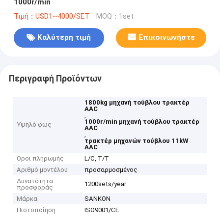
1000r/min
Τιμή：USD1~4000/SET
MOQ：1set
Καλύτερη τιμή
Επικοινωνήστε
Περιγραφή Προϊόντων
1800kg μηχανή τούβλου τρακτέρ
AAC
,
1000r/min μηχανή τούβλου τρακτέρ
Υψηλό φως
AAC
,
τρακτέρ μηχανών τούβλου 11kW
AAC
Όροι πληρωμής
L/C, T/T
Αριθμό μοντέλου
προσαρμοσμένος
Δυνατότητα
1200sets/year
προσφοράς
Μάρκα
SANKON
Πιστοποίηση
ISO9001/CE