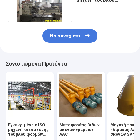
πιάτων καθαρότερη
AAC
Να συνεχίσει
Συνιστώμενα Προϊόντα
Εγκεκριμένη ο ISO
Μεταφορέας βιδών
Μηχανή τούβλ
μηχανή κατασκευής
σκονών γραμμών
κλίμακας AAC
τούβλου φορμών
AAC
σκονών SANK
AAC
ISO9001