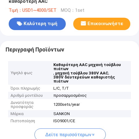
καθαρότερη AAC
Τιμή：USD1~4000/SET
MOQ：1set
Καλύτερη τιμή
Επικοινωνήστε
Περιγραφή Προϊόντων
Καθαρότερη AAC μηχανή τούβλου
πιάτων
Υψηλό φως
,
,
μηχανή τούβλου 380V AAC
380V δευτερεύων καθαριστής
πιάτων
Όροι πληρωμής
L/C, T/T
Αριθμό μοντέλου
προσαρμοσμένος
Δυνατότητα
1200sets/year
προσφοράς
Μάρκα
SANKON
Πιστοποίηση
ISO9001/CE
Δείτε περισσότερων