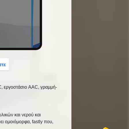
button
στε
, εργοστάσιο AAC, γραμμή-
υλικών και νερού και
ι ομοιόμορφα, fastly που,