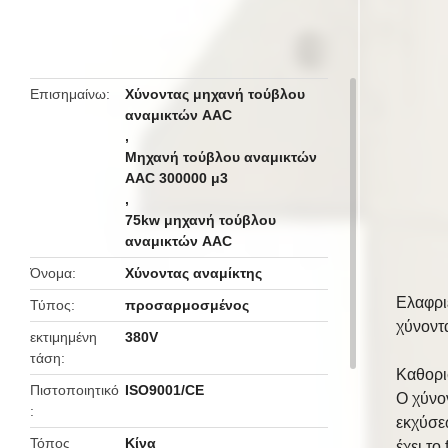
butto
Επισημαίνω
Χύνοντας μηχανή τούβλου
αναμικτών AAC
,
Μηχανή τούβλου αναμικτών
AAC 300000 μ3
,
75kw μηχανή τούβλου
αναμικτών AAC
Όνομα
Χύνοντας αναμίκτης
Ελαφρι
Τύπος
προσαρμοσμένος
χύνοντ
εκτιμημένη
380V
τάση
Καθορι
Πιστοποιητικό
ISO9001/CE
Ο χύνο
εκχύσε
Τόπος
Κίνα
έχει τ