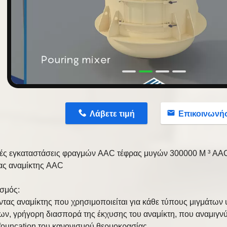
n
Λάβετε τιμή
Επικοινωνή
ές εγκαταστάσεις φραγμών AAC τέφρας μυγών 300000 Μ ³ AAC
ας αναμίκτης AAC
σμός:
ντας αναμίκτης που χρησιμοποιείται για κάθε τύπους μιγμάτων 
ων, γρήγορη διασπορά της έκχυσης του αναμίκτη, που αναμιγνύε
ο founcation του κανονισμού θερμοκρασίας