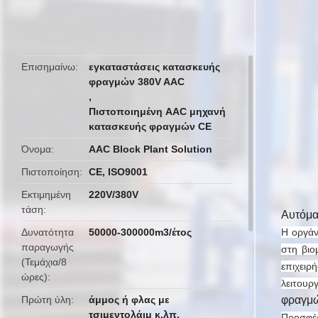
butto
Επισημαίνω
εγκαταστάσεις κατασκευής
φραγμών 380V AAC
,
Πιστοποιημένη AAC μηχανή
κατασκευής φραγμών CE
Όνομα
AAC Block Plant Solution
Πιστοποίηση
CE, ISO9001
Εκτιμημένη
220V/380V
τάση
Αυτόμα
Δυνατότητα
50000-300000m3/έτος
Η οργάν
παραγωγής
στη βιο
(Τεμάχια/8
επιχειρ
ώρες)
λειτουρ
Πρώτη ύλη
άμμος ή φλας με
φραγ
τσιμεντολάιμ κ.λπ.
Προσφέρ