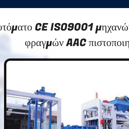
τόματο CE ISO9001 μηχανών
φραγμών AAC πιστοποι