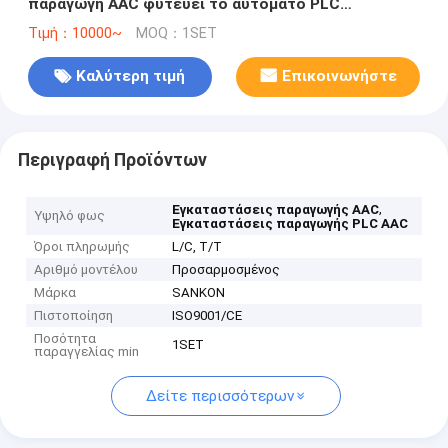
παραγωγή AAC φυτεύει το αυτόματο PLC
ελεγχόμενο
Τιμή：10000~
MOQ：1SET
Καλύτερη τιμή
Επικοινωνήστε
Περιγραφή Προϊόντων
,
Εγκαταστάσεις παραγωγής AAC
Υψηλό φως
Εγκαταστάσεις παραγωγής PLC AAC
Όροι πληρωμής
L/C, T/T
Αριθμό μοντέλου
Προσαρμοσμένος
Μάρκα
SANKON
Πιστοποίηση
ISO9001/CE
Ποσότητα
1SET
παραγγελίας min
Δείτε περισσότερων