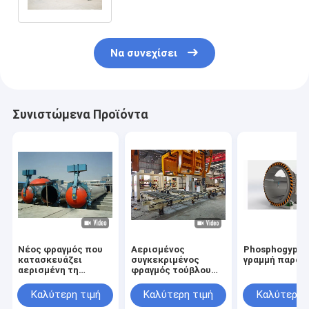
Να συνεχίσει
Συνιστώμενα Προϊόντα
Νέος φραγμός που
Αερισμένος
Phosphogyps
κατασκευάζει
συγκεκριμένος
γραμμή παραγ
αερισμένη τη
φραγμός τούβλου
μηχανή μηχανή
AAC που
φραγμών τσιμέντου
κατασκευάζει τη
Καλύτερη τιμή
Καλύτερη τιμή
Καλύτερη 
AAC
μηχανή