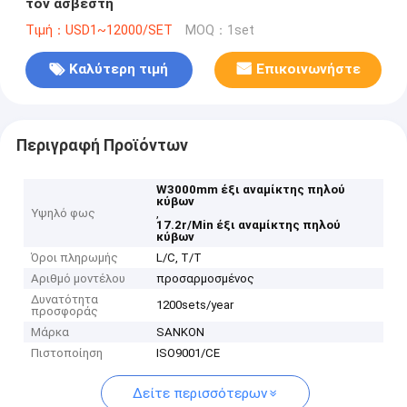
τον ασβέστη
Τιμή：USD1~12000/SET
MOQ：1set
Καλύτερη τιμή
Επικοινωνήστε
Περιγραφή Προϊόντων
W3000mm έξι αναμίκτης πηλού
κύβων
Υψηλό φως
,
17.2r/Min έξι αναμίκτης πηλού
κύβων
Όροι πληρωμής
L/C, T/T
Αριθμό μοντέλου
προσαρμοσμένος
Δυνατότητα
1200sets/year
προσφοράς
Μάρκα
SANKON
Πιστοποίηση
ISO9001/CE
Δείτε περισσότερων