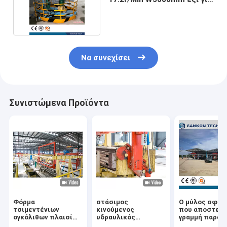
τον ασβέστη
Να συνεχίσει
Συνιστώμενα Προϊόντα
Φόρμα
στάσιμος
Ο μύλος σφαι
τσιμεντένιων
κινούμενος
που αποστει
ογκόλιθων πλαισίων
υδραυλικός
γραμμή παραγ
χάλυβα W1200mm
γέρνοντας πίνακας
αέρισε τη