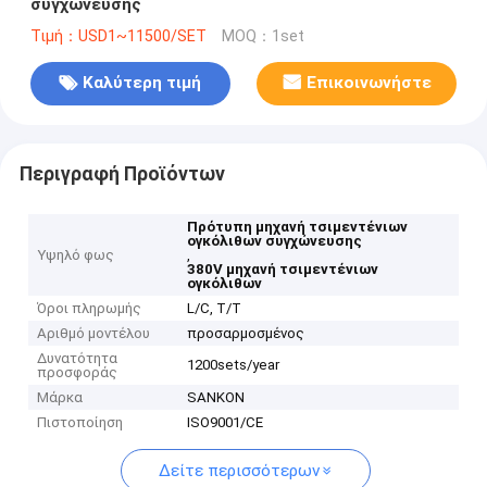
συγχώνευσης
Τιμή：USD1~11500/SET
MOQ：1set
Καλύτερη τιμή
Επικοινωνήστε
Περιγραφή Προϊόντων
Πρότυπη μηχανή τσιμεντένιων
ογκόλιθων συγχώνευσης
Υψηλό φως
,
380V μηχανή τσιμεντένιων
ογκόλιθων
Όροι πληρωμής
L/C, T/T
Αριθμό μοντέλου
προσαρμοσμένος
Δυνατότητα
1200sets/year
προσφοράς
Μάρκα
SANKON
Πιστοποίηση
ISO9001/CE
Δείτε περισσότερων