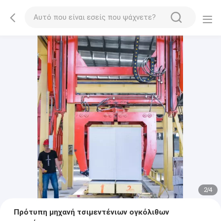
2
/
4
Πρότυπη μηχανή τσιμεντένιων ογκόλιθων