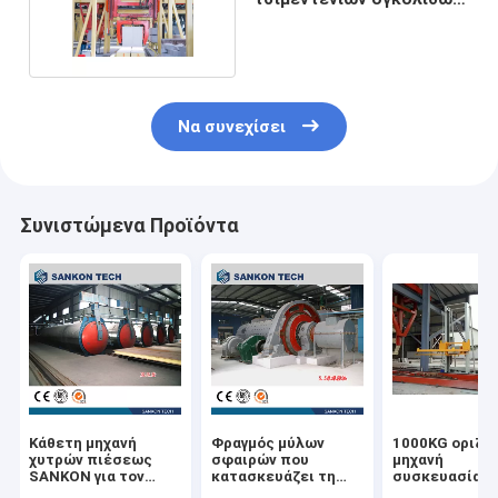
συγχώνευσης
Να συνεχίσει
Συνιστώμενα Προϊόντα
Κάθετη μηχανή
Φραγμός μύλων
1000KG οριζό
χυτρών πιέσεως
σφαιρών που
μηχανή
SANKON για τον
κατασκευάζει τη
συσκευασίας
αερισμένο
μηχανή