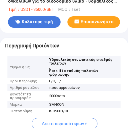
ογκόλιθων για το οικοδομικό υλικό - υδραυλικός
ανυψωτικός σταθμός παλετών για Forklift τη
Τιμή：USD1~35000/SET
MOQ：1set
φόρτωση
Καλύτερη τιμή
Επικοινωνήστε
Περιγραφή Προϊόντων
Υδραυλικός ανυψωτικός σταθμός
παλετών
Υψηλό φως
,
Forklift σταθμός παλετών
φόρτωσης
Όροι πληρωμής
L/C, T/T
Αριθμό μοντέλου
προσαρμοσμένος
Δυνατότητα
2000sets
προσφοράς
Μάρκα
SANKON
Πιστοποίηση
ISO9001/CE
Δείτε περισσότερων