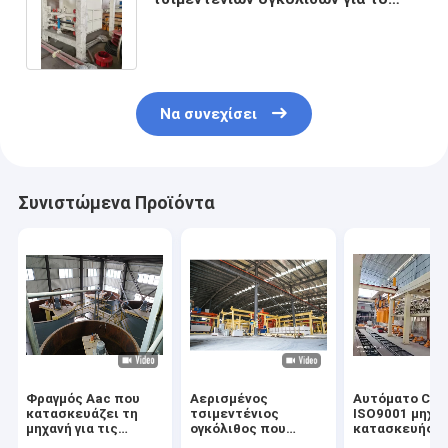
οικοδομικό υλικό - υδραυλικός
ανυψωτικός σταθμός παλετών για
Forklift τη φόρτωση
Να συνεχίσει
Συνιστώμενα Προϊόντα
Φραγμός Aac που
Αερισμένος
Αυτόματο CE
κατασκευάζει τη
τσιμεντένιος
ISO9001 μηχα
μηχανή για τις
ογκόλιθος που
κατασκευής
εγκαταστάσεις
κατασκευάζει τα
φραγμών AAC