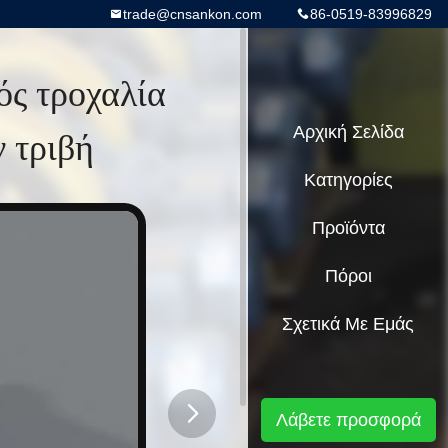
trade@cnsankon.com
86-0519-83996829
ς τροχαλία
 τριβή
Αρχική Σελίδα
Κατηγορίες
Προϊόντα
Πόροι
Σχετικά Με Εμάς
Λάβετε προσφορά