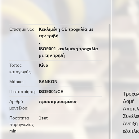
butto
Επισημαίνω
Κεκλιμένη CE τροχαλία με
την τριβή
,
ISO9001 κεκλιμένη τροχαλία
με την τριβή
Τόπος
Κίνα
καταγωγής
Μάρκα
SANKON
Πιστοποίηση
ISO9001/CE
Τροχαλ
Δομή
Αριθμό
προσαρμοσμένος
μοντέλου
Αποτελε
Συνέλε
Ποσότητα
1set
Άνοιξη
παραγγελίας
min
εξοπλι